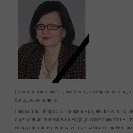
Со тага Ве известуваме дека Проф. д-р Марија Накова, до
боледување почина.
Накова (Благој) проф. д-р Марија е родена во 1946 год. 
образование, гимназија. На Медицинскиот факултет – Отс
специјалист по болести на устата и забите се здобила во