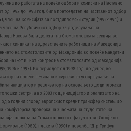
клучена во работата на повеќе одбори и комисии на Наставно-
т од 1992 до 1998 год. била претседател на Наставниот одбор
), член на Комисијата за постдипломски студии (1992-1994) и
ла член на Републичкиот одбор за доделување на
 Марија Накова била делегат на Стоматолошката секција во
чкиот синдикат на здравствените работници на Македонија
жението на стоматолозите од Македонија во повеќе мандатни
ори на I-от и II-от конгрес на стоматолозите од Македонија
95, 1996 и 1997). Во периодот од 1998 год. до денес, во
низатор на повеќе семинари и курсеви за усовршување на
, била иницијатор и реализатор на основањето додипломски
толошки сестри, а во 2003 год., иницијатор и реализатор на
од 5 години според Европскиот кредит трансфер систем. Во
ла компјутерска проверка на знаењата на студентите. За
знанија: плакета на Стоматолошкиот факултет во Скопје по
ормирање (1989), плакета (1990) и повелба “Д-р Трифун