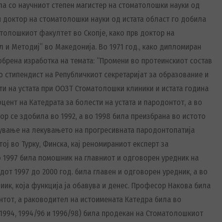
ла со научниот степен магистер на стоматолошки науки од
н доктор на стоматолошки науки од истата област го добила
атолошкиот факултет во Скопје, како прв доктор на
 и Методиј” во Македонија. Во 1971 год., како дипломиран
добрена изработка на темата: “Промени во протеинскиот состав
ко стипендист на Републичкиот секретаријат за образование и
сти на устата при ООЗТ Стоматолошки клиники и истата година
оцент на Катедрата за болести на устата и пародонтот, а во
р се здобила во 1992, а во 1998 била преизбрана во истото
дување на лекувањето на прогресивната пародонтопатија
ј во Турку, Финска, кај реномираниот експерт за
о 1997 била помошник на главниот и одговорен уредник на
т 1997 до 2000 год. била главен и одговорен уредник, а во
иик, која функција ја обавува и денес. Професор Накова била
нтот, а раководител на истоимената Катедра била во
/1994, 1994/96 и 1996/98) била продекан на Стоматолошкиот