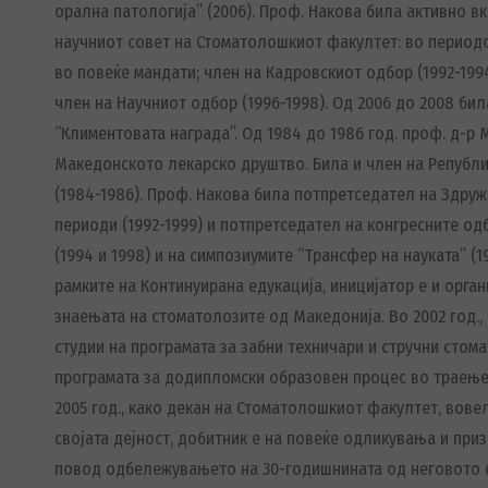
орална патологија” (2006). Проф. Накова била активно в
научниот совет на Стоматолошкиот факултет: во периодо
во повеќе мандати; член на Кадровскиот одбор (1992-1994
член на Научниот одбор (1996-1998). Од 2006 до 2008 би
“Климентовата награда”. Од 1984 до 1986 год. проф. д-р
Македонското лекарско друштво. Била и член на Републи
(1984-1986). Проф. Накова била потпретседател на Здру
периоди (1992-1999) и потпретседател на конгресните одб
(1994 и 1998) и на симпозиумите “Трансфер на науката” (19
рамките на Континуирана едукација, иницијатор е и орга
знаењата на стоматолозите од Македонија. Во 2002 год.
студии на програмата за забни техничари и стручни стома
програмата за додипломски образовен процес во траење 
2005 год., како декан на Стоматолошкиот факултет, вове
својата дејност, добитник е на повеќе одликувања и при
повод одбележувањето на 30-годишнината од неговото ф