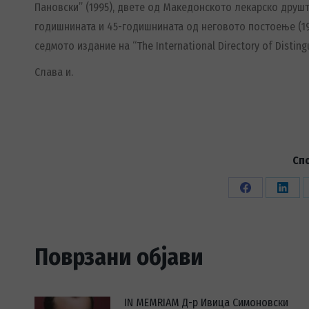
Пановски” (1995), двете од Македонското лекарско друш
годишнината и 45-годишнината од неговото постоење (199
седмото издание на “The International Directory of Disti
Слава и.
Сп
Share
Share
on
on
Facebook
Linke
Поврзани објави
IN MEMRIAM Д-р Ивица Симоновски