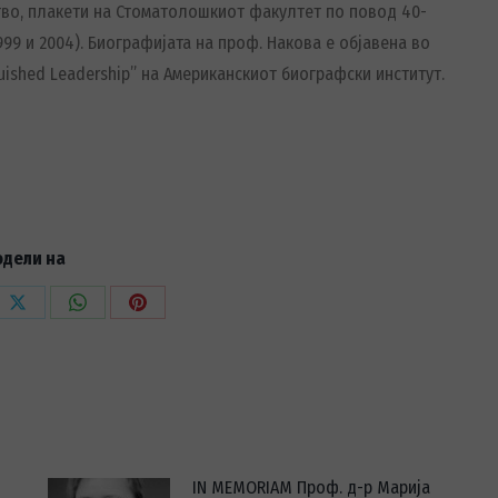
тво, плакети на Стоматолошкиот факултет по повод 40-
9 и 2004). Биографијата на проф. Накова е објавена во
nguished Leadership” на Американскиот биографски институт.
одели на
Share
Share
Share
on
on
on
dIn
X
WhatsApp
Pinterest
IN MEMORIAM Проф. д-р Марија