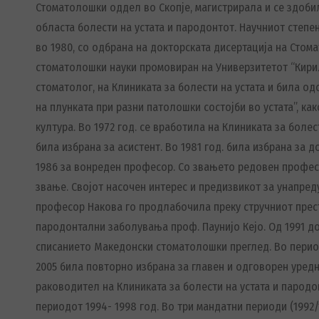
Стоматолошки оддел во Скопје, магистрирала и се здоби
областа болести на устата и пародонтот. Научниот степе
во 1980, со одбрана на докторската дисертација на Стом
стоматолошки науки промовиран на Универзитетот “Кирил
стоматолог, на Клиниката за болести на устата и била о
на плунката при разни патолошки состојби во устата”, ка
култура. Во 1972 год. се вработила на Клиниката за боле
била избрана за асистент. Во 1981 год. била избрана за д
1986 за вонреден професор. Со звањето редовен професо
звање. Својот насочен интерес и предизвикот за унапре
професор Накова го продлабочила преку стручниот престо
пародонтални заболувања проф. Паунијо Кејо. Од 1991 д
списанието Македонски стоматолошки преглед. Во периодо
2005 била повторно избрана за главен и одговорен уредн
раководител на Клиниката за болести на устата и пародо
периодот 1994- 1998 год. Во три мандатни периоди (1992