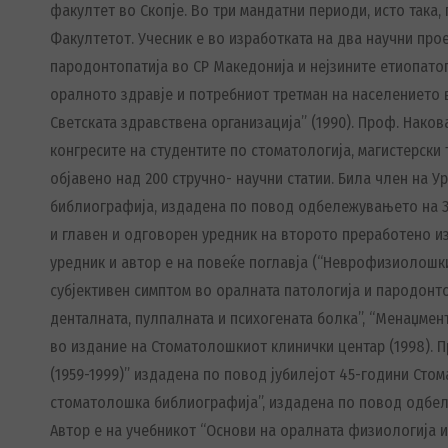
факултет во Скопје. Во три мандатни периоди, исто така,
Факултетот. Учесник е во изработката на два научни про
пародонтопатија во СР Македонија и нејзините етиопатог
оралното здравје и потребниот третман на населението 
Светската здравствена организација” (1990). Проф. Наков
конгресите на студентите по стоматологија, магистерски
објавено над 200 стручно- научни статии. Била член на
библиографија, издадена по повод одбележувањето на 3
и главен и одговорен уредник на второто преработено и
уредник и автор е на повеќе поглавја (“Неврофизиолошки
субјективен симптом во оралната патологија и пародонт
денталната, пулпалната и психогената болка”, “Менаџмен
во издание на Стоматолошкиот клинички центар (1998). П
(1959-1999)” издадена по повод јубилејот 45-години Ст
стоматолошка библиографија”, издадена по повод одбел
Автор е на учебникот “Основи на оралната физиологија и 