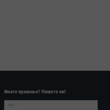
Имате прашање? Пишете ни!
Име *