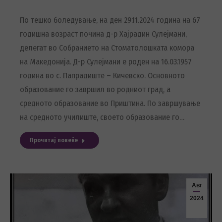
По тешко боледување, на ден 29.11.2024 година на 67
годишна возраст почина д-р Хајрадин Сулејмани,
делегат во Собранието на Стоматолошката комора
на Македонија. Д-р Сулејмани е роден на 16.03.1957
година во с. Папрадиште – Кичевско. Основното
образование го завршил во родниот град, а
средното образование во Приштина. По завршување
на средното училиште, своето образование го…
Прочитај повеќе
Авг
2024