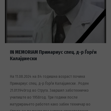
IN MEMORIAM Примариус спец. д-р Ѓорѓи
Калајџиески
На 11.08.2024 на 84 годишна возраст почина
Примариус спец. д-р Ѓорѓи Калајџиески . Роден
21.01.1940год во Струга. Завршил заботехничко
училиште во 1958год. Три години после
матурирањето работел како забен техничар во