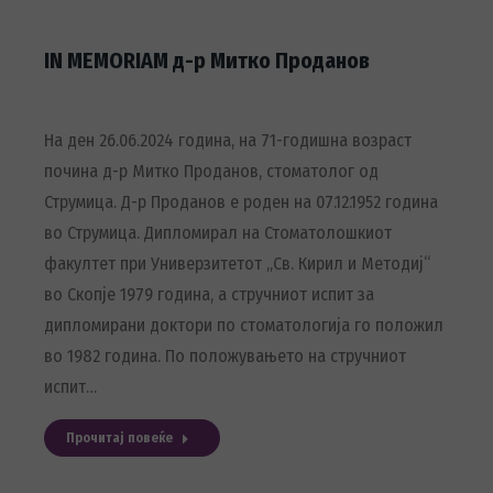
IN MEMORIAM д-р Митко Проданов
На ден 26.06.2024 година, на 71-годишна возраст
почина д-р Митко Проданов, стоматолог од
Струмица. Д-р Проданов е роден на 07.12.1952 година
во Струмица. Дипломирал на Стоматолошкиот
факултет при Универзитетот „Св. Кирил и Методиј“
во Скопје 1979 година, а стручниот испит за
дипломирани доктори по стоматологија го положил
во 1982 година. По положувањето на стручниот
испит…
Прочитај повеќе