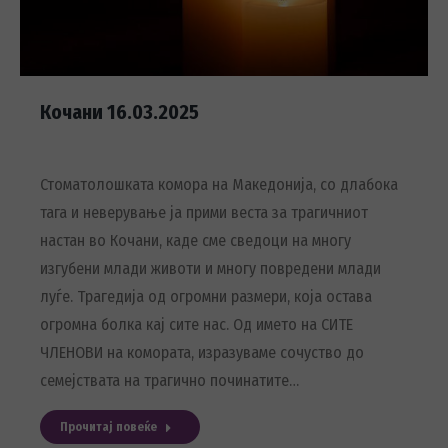
Кочани 16.03.2025
Стоматолошката комора на Македонија, со длабока
тага и неверување ја прими веста за трагичниот
настан во Кочани, каде сме сведоци на многу
изгубени млади животи и многу повредени млади
луѓе. Трагедија од огромни размери, која остава
огромна болка кај сите нас. Од името на СИТЕ
ЧЛЕНОВИ на комората, изразуваме сочуство до
семејствата на трагично починатите…
Прочитај повеќе