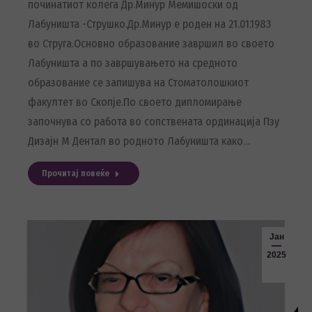
починатиот колега Др.Минур Мемишоски од
Лабуништа -Струшко.Др.Минур е роден на 21.01.1983
во Струга.Основно образование завршил во своето
Лабуништа а по завршувањето на средното
образование се запишува на Стоматолошкиот
факултет во Скопје.По своето дипломирање
започнува со работа во сопствената ординација Пзу
Дизајн М Дентал во родното Лабуништа како…
Прочитај повеќе
Јан
2025