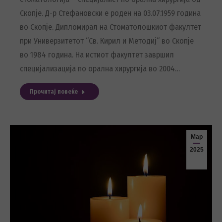
Скопје. Д-р Стефановски е роден на 03.07.1959 година
во Скопје. Дипломирал на Стоматолошкиот факултет
при Универзитетот “Св. Кирил и Методиј“ во Скопје
во 1984 година. На истиот факултет завршил
специјализација по орална хирургија во 2004…
Прочитај повеќе
Мар
2025