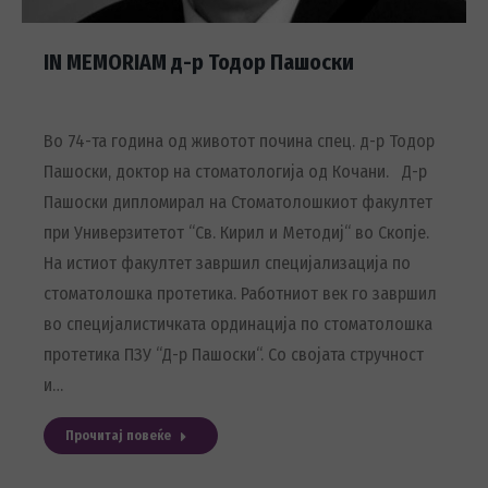
IN MEMORIAM д-р Тодор Пашоски
Во 74-та година од животот почина спец. д-р Тодор
Пашоски, доктор на стоматологија од Кочани. Д-р
Пашоски дипломирал на Стоматолошкиот факултет
при Универзитетот “Св. Кирил и Методиј“ во Скопје.
На истиот факултет завршил специјализација по
стоматолошка протетика. Работниот век го завршил
во специјалистичката ординација по стоматолошка
протетика ПЗУ “Д-р Пашоски“. Со својата стручност
и…
Прочитај повеќе