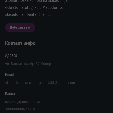
Stomatoloska komora na Makedonija
Oda stomatologjike e Maqedonise
Macedonian Dental Chamber
Побарајте не!
Контакт инфо
Адреса
ул. Балзакова бр. 32, Скопје
Email
stomatoloskakomora.kontakt@gmail.com
Банка
Комерцијална Банка
300000000477179