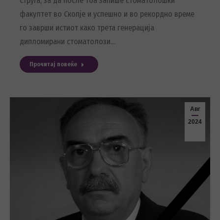
Струга, за да после тоа запише стоматолошки
факултет во Скопје и успешно и во рекордно време
го заврши истиот како трета генерација
дипломирани стоматолози…
Прочитај повеќе
Авг
2024