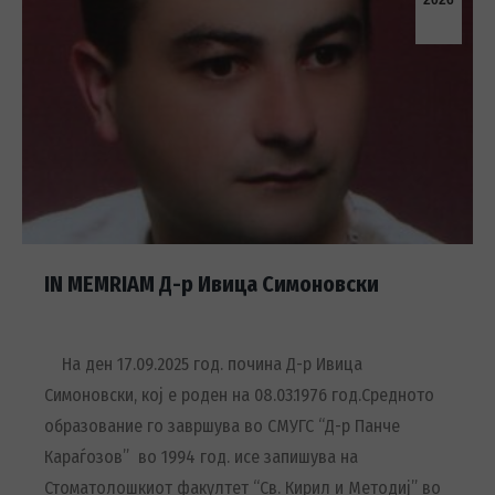
2026
IN MEMRIAM Д-р Ивица Симоновски
На ден 17.09.2025 год. почина Д-р Ивица
Симоновски, кој е роден на 08.03.1976 год.Средното
образование го завршува во СМУГС “Д-р Панче
Караѓозов” во 1994 год. исе запишува на
Стоматолошкиот факултет “Св. Кирил и Методиј” во