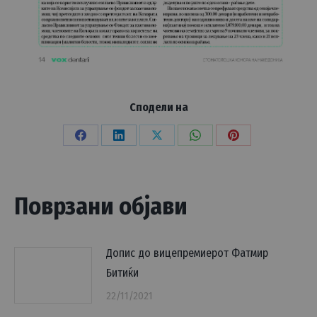
Сподели на
Share
Share
Share
Share
Share
on
on
on
on
on
Facebook
LinkedIn
X
WhatsApp
Pinterest
Поврзани објави
Допис до вицепремиерот Фатмир
Битиќи
22/11/2021