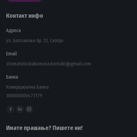
Контакт инфо
Адреса
ул. Балзакова бр. 32, Скопје
Email
stomatoloskakomora.kontakt@gmail.com
Банка
Комерцијална Банка
300000000477179
Find us on:
Facebook
Linkedin
Instagram
page
page
page
Имате прашање? Пишете ни!
opens
opens
opens
in
in
in