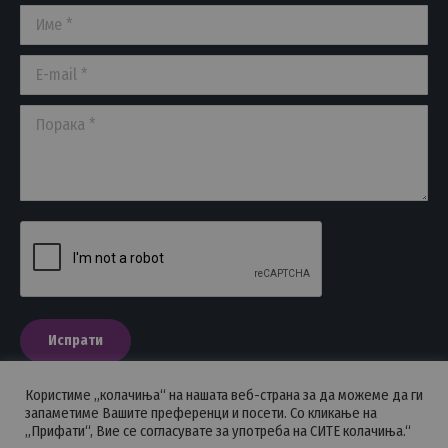
Име *
new
new
new
window
window
window
E-mail *
Порака *
Испрати
Користиме „колачиња“ на нашата веб-страна за да можеме да ги
запаметиме Вашите преференци и посети. Со кликање на
„Прифати“, Вие се согласувате за употреба на СИТЕ колачиња.“