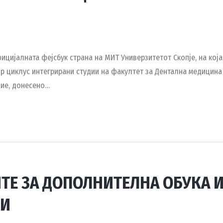
фицијалната фејсбук страна на МИТ Универзитетот Скопје, на ко
р циклус интегрирани студии на факултет за Дентална медицина 
ние, донесено…
ТЕ ЗА ДОПОЛНИТЕЛНА ОБУКА И
×
ТИ
Пријавете се