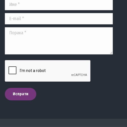
Име *
E-mail *
Порака *
Испрати