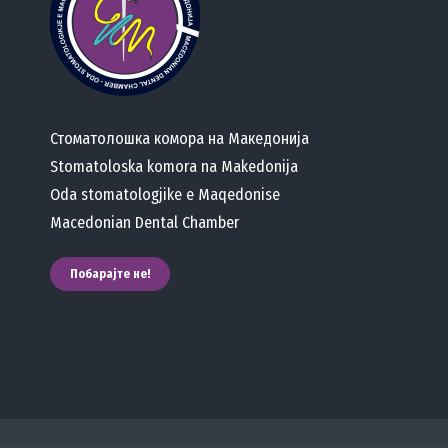
Стоматолошка комора на Македонија
Stomatoloska komora na Makedonija
Oda stomatologjike e Maqedonise
Macedonian Dental Chamber
Побарајте не!