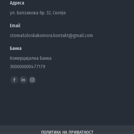
Адреса
ул. Балзакова бр. 32, Скопје
Email
stomatoloskakomora.kontakt@gmail.com
Банка
Комерцијална Банка
300000000477179
Find us on:
Facebook
Linkedin
Instagram
page
page
page
opens
opens
opens
in
in
in
new
new
new
window
window
window
ПОЛИТИКА НА ПРИВАТНОСТ