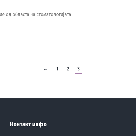
за да добивате новости од СКМ
ие од областа на стоматологијата
←
1
2
3
Контакт инфо