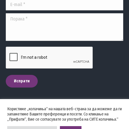
E-mail *
Порака *
Испрати
Користиме „колачиња“ на нашата веб-страна за да можеме да ги
ПОЛИТИКА НА ПРИВАТНОСТ
запаметиме Вашите преференци и посети. Со кликање на
„Прифати“, Вие се согласувате за употреба на СИТЕ колачиња.“
Стоматолошка комора на Македонија © 2026 - Сите права се
задржани.