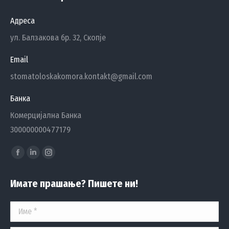
Адреса
ул. Балзакова бр. 32, Скопје
Email
stomatoloskakomora.kontakt@gmail.com
Банка
Комерцијална Банка
300000000477179
Find us on:
Facebook
Linkedin
Instagram
page
page
page
Имате прашање? Пишете ни!
opens
opens
opens
in
in
in
Име *
new
new
new
window
window
window