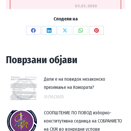
Сподели на
Share
Share
Share
Share
Share
on
on
on
on
on
Facebook
LinkedIn
X
WhatsApp
Pinterest
Поврзани објави
Дали е на повидок незаконско
преземање на Комората?
31/10/2025
СООПШТЕНИЕ ПО ПОВОД изборно-
конститутивна седница на СОБРАНИЕТО
на СКМ во вонредни услови