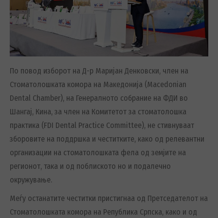
По повод изборот на Д-р Маријан Денковски, член на
Стоматолошката комора на Македонија (Macedonian
Dental Chamber), на Генералното собрание на ФДИ во
Шангај, Кина, за член на Комитетот за стоматолошка
практика (FDI Dental Practice Committee), не стивнуваат
зборовите на поддршка и честитките, како од релевантни
организации на стоматолошката фела од земјите на
регионот, така и од поблиското но и подалечно
окружување.
Меѓу останатите честитки пристигнаа од Претседателот на
Стоматолошката комора на Република Српска, како и од