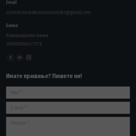
Email
stomatoloskakomora.kontakt@gmail.com
Банка
Комерцијална Банка
300000000477179
Find us on:
Facebook
Linkedin
Instagram
page
page
page
Имате прашање? Пишете ни!
opens
opens
opens
in
in
in
Име *
new
new
new
window
window
window
E-mail *
Порака *