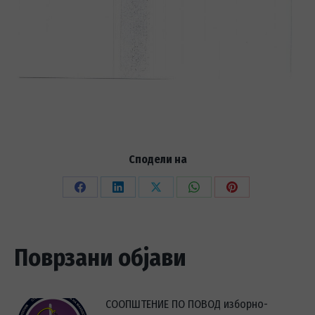
Сподели на
Share
Share
Share
Share
Share
on
on
on
on
on
Facebook
LinkedIn
X
WhatsApp
Pinterest
Поврзани објави
СООПШТЕНИЕ ПО ПОВОД изборно-