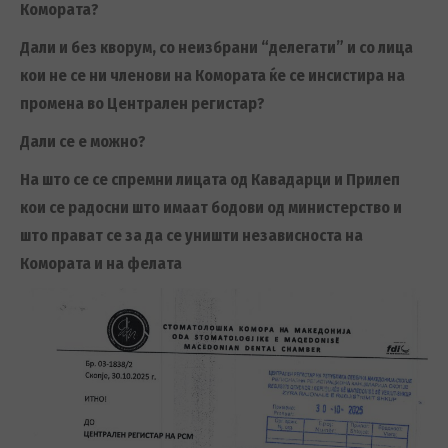
Комората?
Дали и без кворум, со неизбрани “делегати” и со лица
кои не се ни членови на Комората ќе се инсистира на
промена во Централен регистар?
Дали се е можно?
На што се се спремни лицата од Кавадарци и Прилеп
кои се радосни што имаат бодови од министерство и
што прават се за да се уништи независноста на
Комората и на фелата