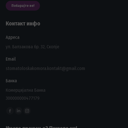
Побарајте не!
Контакт инфо
Адреса
ул. Балзакова бр. 32, Скопје
Email
stomatoloskakomora.kontakt@gmail.com
Банка
Комерцијална Банка
300000000477179
Find us on:
Facebook
Linkedin
Instagram
page
page
page