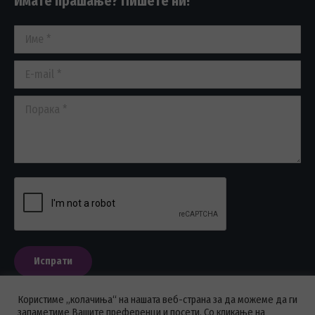
Имате прашање? Пишете ни!
opens
opens
opens
in
in
in
Име *
new
new
new
window
window
window
E-mail *
Порака *
Испрати
Користиме „колачиња“ на нашата веб-страна за да можеме да ги
запаметиме Вашите преференци и посети. Со кликање на