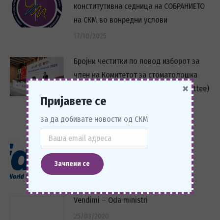
конститутивна седница на СОБРАНИЕТО
на СКМ во вонредни услови
17/10/2025
Бројни честитки по повод изборот за
член на Комитетот за стоматолошка
×
практика (FDI Dental Practice Committee)
Пријавете се
на д-р Денковски
27/09/2025
за да добивате новости од СКМ
Историски успех: Македонската
стоматологија на светската сцена!
12/09/2025
Vendimi – Oda ministri
25/03/2020