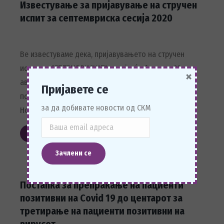
Известување за пријавување на стручен
испит за септемвриска сесија 2020
Ве известуваме дека, пријавувањето на стручен
испит за СЕПТЕМВРИСКАТА сесија, ќе биде до 20
×
август 2020 година. Пријавите, пак, кои ќе бидат
Пријавете се
поднесени по 20 септември, ќе се реализираат во
за да добивате новости од СКМ
Ноемвриската сесија.
Прочитај повеќе
Постапка за препраќање на пациенти
позитивни на Covid 19 до центарот за
третирање на пациенти позитивни на