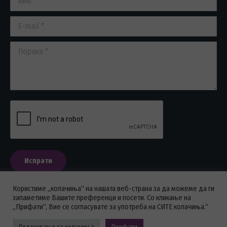
new
new
new
window
window
window
E-mail *
Порака *
Испрати
Користиме „колачиња“ на нашата веб-страна за да можеме да ги
запаметиме Вашите преференци и посети. Со кликање на
„Прифати“, Вие се согласувате за употреба на СИТЕ колачиња.“
ПОЛИТИКА НА ПРИВАТНОСТ
Подесување за колачиња
Прифати