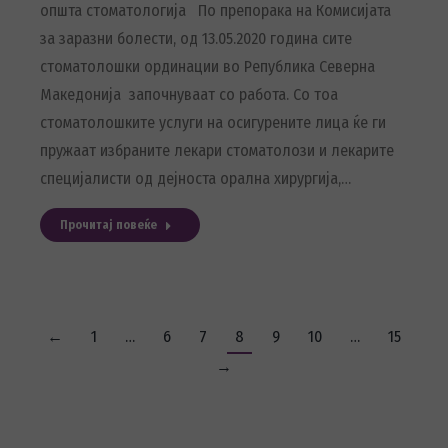
општа стоматологија По препорака на Комисијата
за заразни болести, од 13.05.2020 година сите
стоматолошки ординации во Република Северна
Македонија започнуваат со работа. Со тоа
стоматолошките услуги на осигурените лица ќе ги
пружаат избраните лекари стоматолози и лекарите
специјалисти од дејноста орална хирургија,…
Прочитај повеќе
←
1
…
6
7
8
9
10
…
15
→