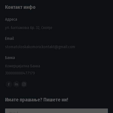
Контакт инфо
Адреса
ул. Балзакова бр. 32, Скопје
Email
stomatoloskakomora.kontakt@gmail.com
Банка
Комерцијална Банка
300000000477179
Find us on:
Facebook
Linkedin
Instagram
page
page
page
Имате прашање? Пишете ни!
opens
opens
opens
in
in
in
Име *