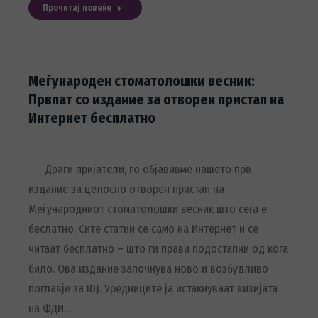
Прочитај повеќе
Меѓународен стоматолошки весник:
Првпат со издание за отворен пристап на
Интернет бесплатно
Драги пријатели, го објавивме нашето прв
издание за целосно отворен пристап на
Меѓународниот стоматолошки весник што сега е
беслатно. Сите статии се само на Интернет и се
читаат бесплатно – што ги прави подостапни од кога
било. Ова издание започнува ново и возбудливо
поглавје за IDJ. Уредниците ја истакнуваат визијата
на ФДИ…