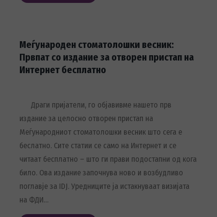
Меѓународен стоматолошки весник:
Првпат со издание за отворен пристап на
Интернет бесплатно
Драги пријатели, го објавивме нашето прв
издание за целосно отворен пристап на
Меѓународниот стоматолошки весник што сега е
беслатно. Сите статии се само на Интернет и се
читаат бесплатно – што ги прави подостапни од кога
било. Ова издание започнува ново и возбудливо
поглавје за IDJ. Уредниците ја истакнуваат визијата
на ФДИ…