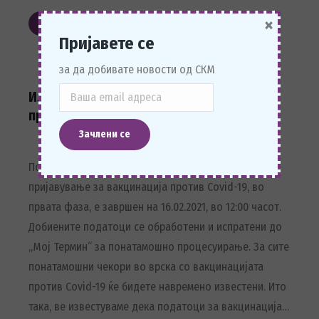
×
Прочитај повеќе
Пријавете се
за да добивате новости од СКМ
Известување во врска со вакцинација
против Covid-19
Почитувани, Ве известуваме дека рокот за
пријавување за вакцинација против Covid-19, во
првата фаза, е завршен на 16.02.2021, во 12:00 часот.
Добиените податоци се обработени и испратени до
„Мој Термин“ за понатамошно процесуирање. За сите
понатамошни чекори во врска со вакцинацијата
против Covid-19 ќе бидете навремено известени. Ито
така, ве известуваме дека податоци за вакцинација…