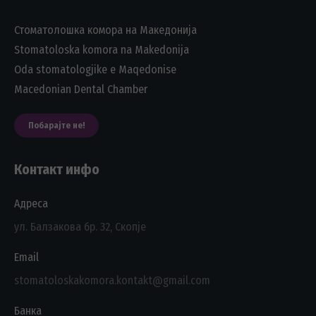
Стоматолошка комора на Македонија
Stomatoloska komora na Makedonija
Oda stomatologjike e Maqedonise
Macedonian Dental Chamber
Побарајте не!
Контакт инфо
Адреса
ул. Балзакова бр. 32, Скопје
Email
stomatoloskakomora.kontakt@gmail.com
Банка