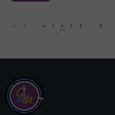
←
1
…
4
5
6
7
8
…
15
→